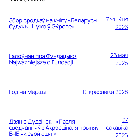
7 жніўня
Збор сродкаў на кнігу «Беларусы
будучыні: ужо ў Эўропе»
2026
26 мая
Галоўнае пра Фундацыю/
Najważniejsze o Fundacji
2026
10 красавіка 2026
Год на Маршы
27
Дзяніс Дудзінскі: «Пасля
сакавіка
сведчанняў з Акрэсціна, я прыняў
БЧБ як свой сцяг»
2026