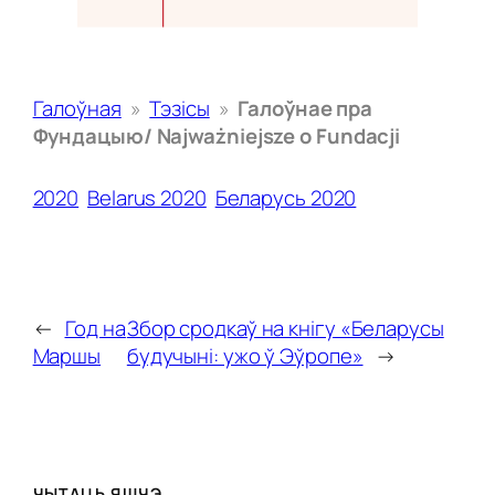
Галоўная
»
Тэзісы
»
Галоўнае пра
Фундацыю/ Najważniejsze o Fundacji
2020
Belarus 2020
Беларусь 2020
←
Год на
Збор сродкаў на кнігу «Беларусы
Маршы
будучыні: ужо ў Эўропе»
→
ЧЫТАЦЬ ЯШЧЭ