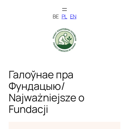
Skip
to
BE
PL
EN
content
Галоўнае пра
Фундацыю/
Najważniejsze o
Fundacji