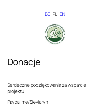
Przejdź
do
BE
PL
EN
treści
Donacje
Serdeczne podziękowania za wsparcie
projektu:
Paypal.me/Sieviaryn