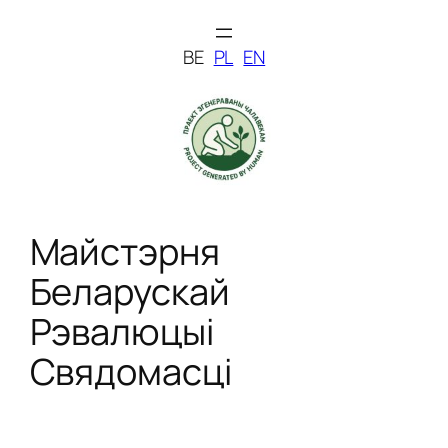
Skip
to
BE
PL
EN
content
Майстэрня
Беларускай
Рэвалюцыі
Свядомасці