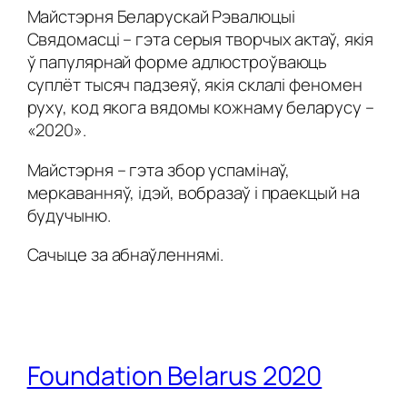
Майстэрня Беларускай Рэвалюцыі
Свядомасці – гэта серыя творчых актаў, якія
ў папулярнай форме адлюстроўваюць
суплёт тысяч падзеяў, якія склалі феномен
руху, код якога вядомы кожнаму беларусу –
«2020».
Майстэрня – гэта збор успамінаў,
меркаванняў, ідэй, вобразаў і праекцый на
будучыню.
Сачыце за абнаўленнямі.
Foundation Belarus 2020