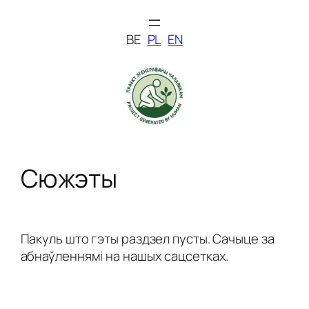
Skip
to
BE
PL
EN
content
Сюжэты
Пакуль што гэты раздзел пусты. Сачыце за
абнаўленнямі на нашых сацсетках.