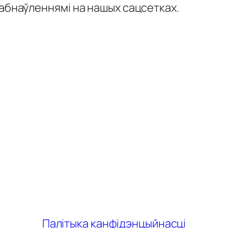
 абнаўленнямі на нашых сацсетках.
Палітыка канфідэнцыйнасці