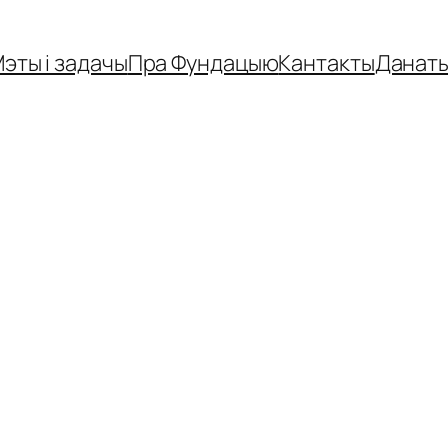
эты і задачы
Пра Фундацыю
Кантакты
Данат