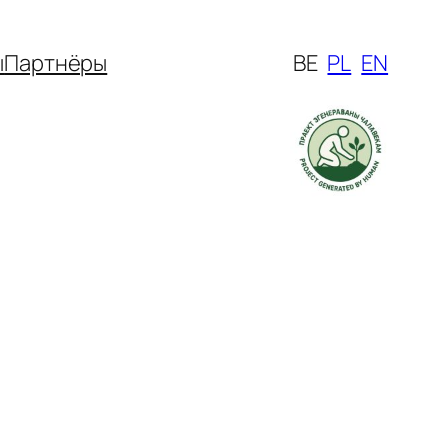
ы
Партнёры
BE
PL
EN