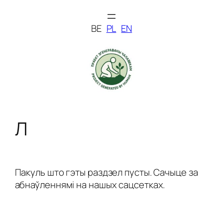
Skip
to
BE
PL
EN
content
Л
Пакуль што гэты раздзел пусты. Сачыце за
абнаўленнямі на нашых сацсетках.