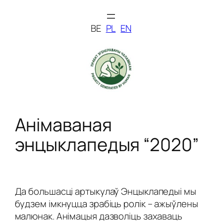
Skip
to
BE
PL
EN
content
Анімаваная
энцыклапедыя “2020”
Да большасці артыкулаў Энцыклапедыі мы
будзем імкнуцца зрабіць ролік – ажыўлены
малюнак. Анімацыя дазволіць захаваць